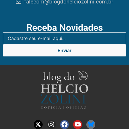
falecom@blogdohelciozolini.com.br
Receba Novidades
Enviar