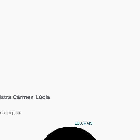
nistra Cármen Lúcia
ma golpista
LEIA MAIS