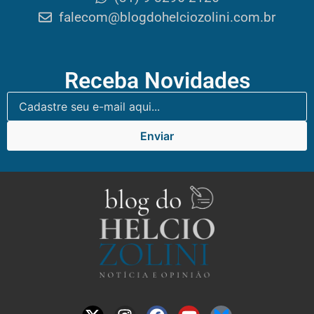
falecom@blogdohelciozolini.com.br
Receba Novidades
Enviar