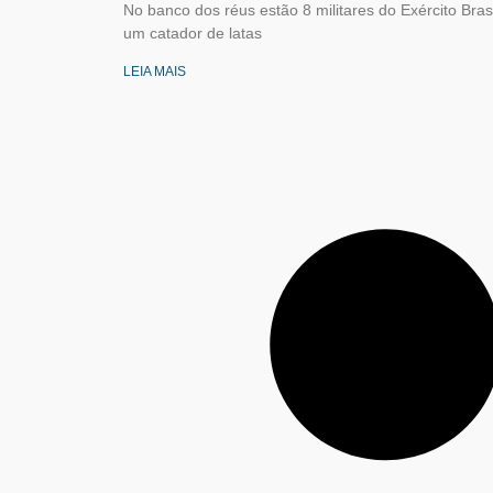
No banco dos réus estão 8 militares do Exército Bras
um catador de latas
LEIA MAIS