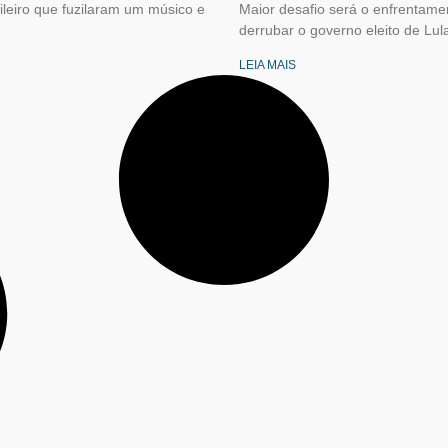
ileiro que fuzilaram um músico e
Maior desafio será o enfrentamen
derrubar o governo eleito de Lul
LEIA MAIS