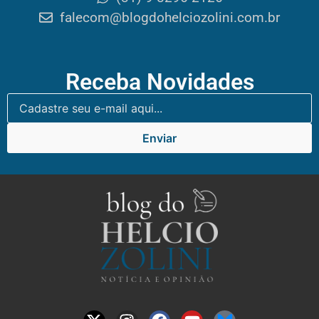
falecom@blogdohelciozolini.com.br
Receba Novidades
Enviar