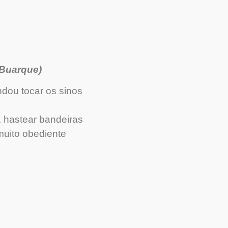
 Buarque)
ndou tocar os sinos
, hastear bandeiras
uito obediente