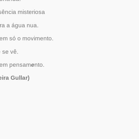
ssência misteriosa
ra a água nua.
dem só o movimento.
 se vê.
 em pensam
e
nto.
ira Gullar)