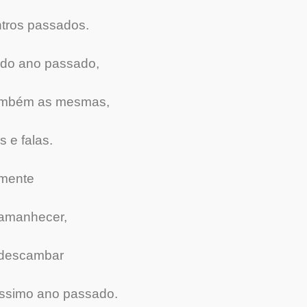
tros passados.
 do ano passado,
também as mesmas,
 e falas.
amente
 amanhecer,
e descambar
íssimo ano passado.