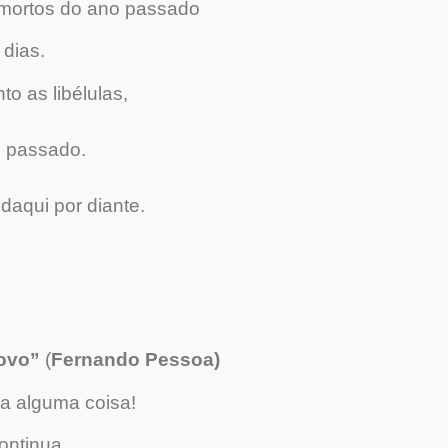
 mortos do ano passado
 dias.
o as libélulas,
o passado.
daqui por diante.
ovo”
(
Fernando Pessoa)
a alguma coisa!
ontinua.