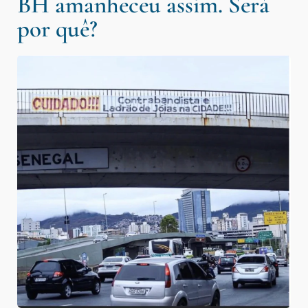
BH amanheceu assim. Será
por quê?