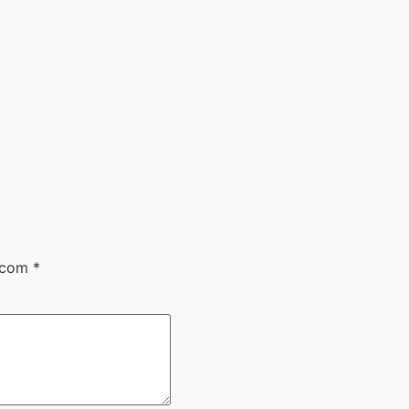
s com
*