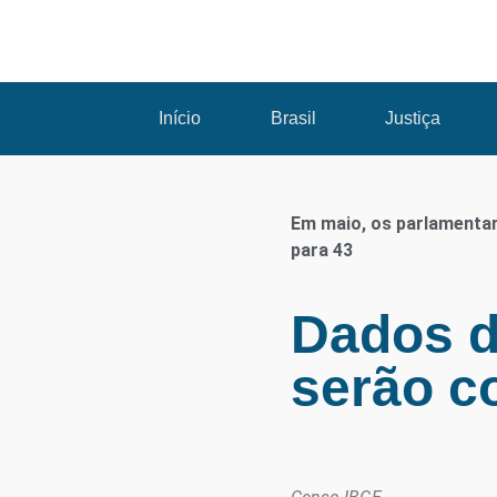
Início
Brasil
Justiça
Em maio, os parlamentar
para 43
Dados d
serão co