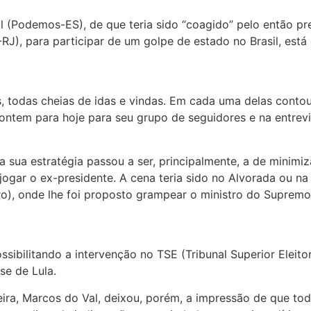
l (Podemos-ES), de que teria sido “coagido” pelo então pr
-RJ), para participar de um golpe de estado no Brasil, está
s, todas cheias de idas e vindas. Em cada uma delas conto
ontem para hoje para seu grupo de seguidores e na entrevi
a sua estratégia passou a ser, principalmente, a de minimi
ogar o ex-presidente. A cena teria sido no Alvorada ou na
ro), onde lhe foi proposto grampear o ministro do Supremo
ossibilitando a intervenção no TSE (Tribunal Superior Eleit
se de Lula.
eira, Marcos do Val, deixou, porém, a impressão de que t