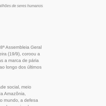
 milhões de seres humanos
 78ª Assembleia Geral
ra (19/9), coroou a
ás a marca de pária
ao longo dos últimos
de social, meio
da Amazônia,
no mundo, a defesa