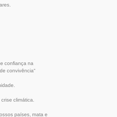
ares.
de confiança na
de convivência”
nidade.
rise climática.
nossos países, mata e