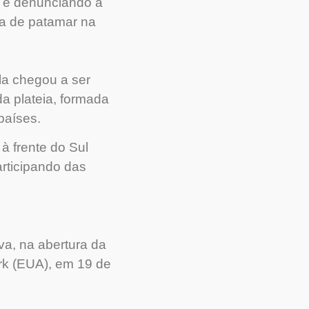
s, e denunciando a
ça de patamar na
la chegou a ser
a plateia, formada
países.
à frente do Sul
rticipando das
lva, na abertura da
k (EUA), em 19 de