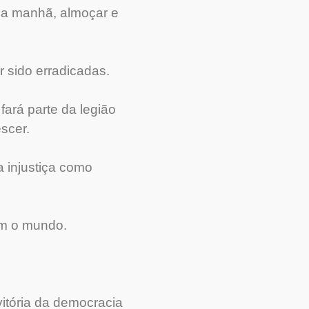
 da manhã, almoçar e
 sido erradicadas.
ará parte da legião
scer.
a injustiça como
am o mundo.
vitória da democracia