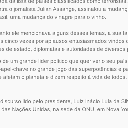
ada da lista de países classificados como terrorista
ntra o jornalista Julian Assange, assinalou a mudan
rasil, uma mudança do vinagre para o vinho.
anto ele mencionava alguns desses temas, a sua fa
s cinco vezes por aplausos entusiasmados vindos d
es de estado, diplomatas e autoridades de diversos 
 de um grande líder político que quer ver o seu país 
apel-chave no grande jogo das superpotências e pa
afetam o planeta e dizem respeito à vida de todos.
 discurso lido pelo presidente, Luiz Inácio Lula da Si
l das Nações Unidas, na sede da ONU, em Nova Yor