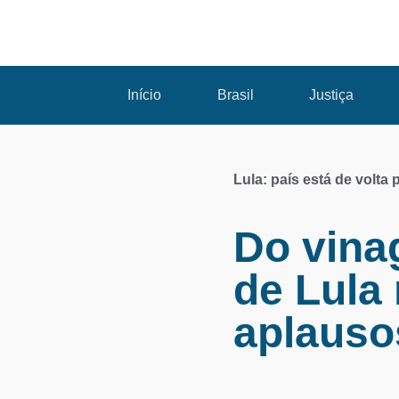
Início
Brasil
Justiça
Lula: país está de volta
Do vina
de Lula
aplauso