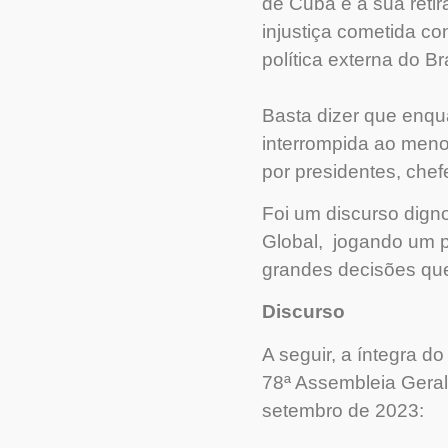
de Cuba e a sua retir
injustiça cometida co
política externa do B
Basta dizer que enqu
interrompida ao meno
por presidentes, chef
Foi um discurso digno
Global, jogando um p
grandes decisões que 
Discurso
A seguir, a íntegra do
78ª Assembleia Gera
setembro de 2023: