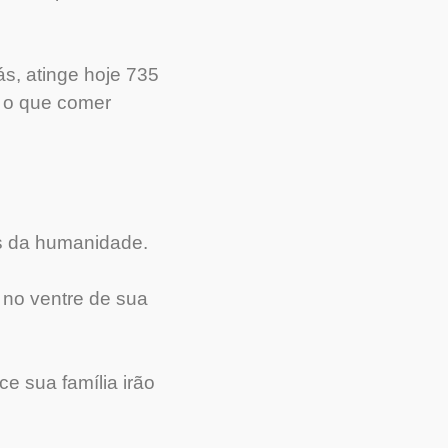
s, atinge hoje 735
o o que comer
s da humanidade.
 no ventre de sua
e sua família irão