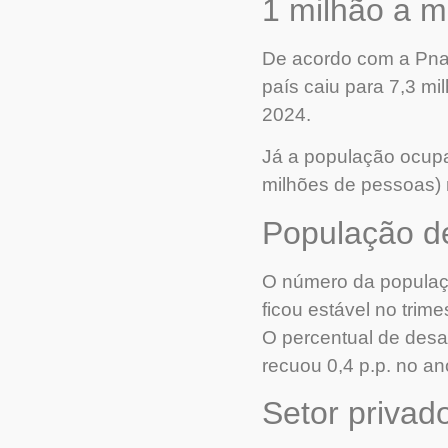
1 milhão a 
De acordo com a Pnad
país caiu para 7,3 mi
2024.
Já a população ocupa
milhões de pessoas) 
População d
O número da populaçã
ficou estável no trim
O percentual de desa
recuou 0,4 p.p. no an
Setor privad