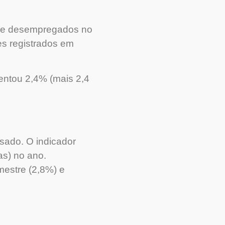
o de desempregados no
es registrados em
entou 2,4% (mais 2,4
sado. O indicador
as) no ano.
mestre (2,8%) e