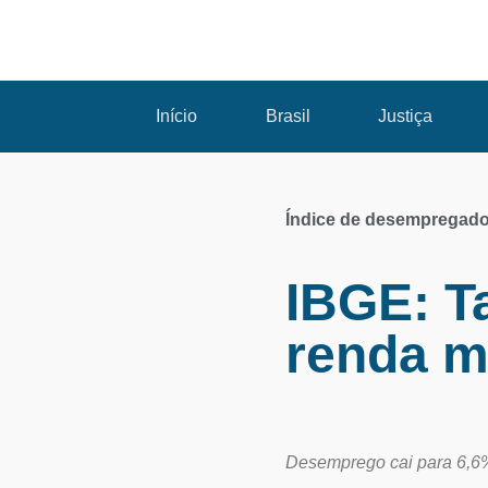
Início
Brasil
Justiça
Índice de desempregados
IBGE: T
renda m
Desemprego cai para 6,6% 