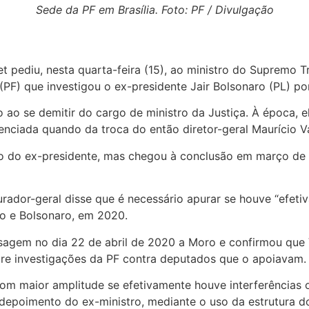
Sede da PF em Brasília. Foto: PF / Divulgação
 pediu, nesta quarta-feira (15), ao ministro do Supremo T
 (PF) que investigou o ex-presidente Jair Bolsonaro (PL) p
o ao se demitir do cargo de ministro da Justiça. À época, e
denciada quando da troca do então diretor-geral Maurício Va
rno do ex-presidente, mas chegou à conclusão em março de
ador-geral disse que é necessário apurar se houve “efetiva
o e Bolsonaro, em 2020.
gem no dia 22 de abril de 2020 a Moro e confirmou que Va
bre investigações da PF contra deputados que o apoiavam.
 com maior amplitude se efetivamente houve interferências o
depoimento do ex-ministro, mediante o uso da estrutura d