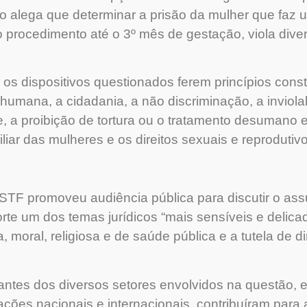
o alega que determinar a prisão da mulher que faz u
 procedimento até o 3º mês de gestação, viola diver
 os dispositivos questionados ferem princípios cons
umana, a cidadania, a não discriminação, a inviolab
e, a proibição de tortura ou o tratamento desumano
liar das mulheres e os direitos sexuais e reprodutivo
STF promoveu audiência pública para discutir o ass
rte um dos temas jurídicos “mais sensíveis e delicad
, moral, religiosa e de saúde pública e a tutela de d
ntes dos diversos setores envolvidos na questão, en
zações nacionais e internacionais, contribuíram para