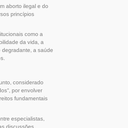
m aborto ilegal e do
sos princípios
titucionais como a
ilidade da vida, a
 e degradante, a saúde
s.
unto, considerado
os”, por envolver
ireitos fundamentais
tre especialistas,
 as discussões