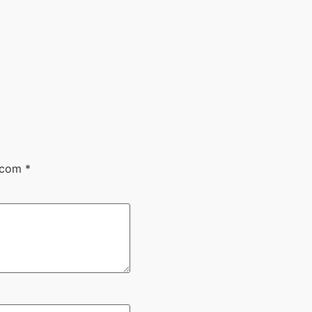
s com
*