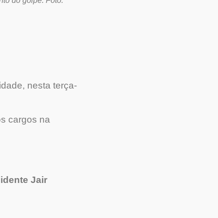
to do golpe. Foto:
dade, nesta terça-
os cargos na
idente Jair