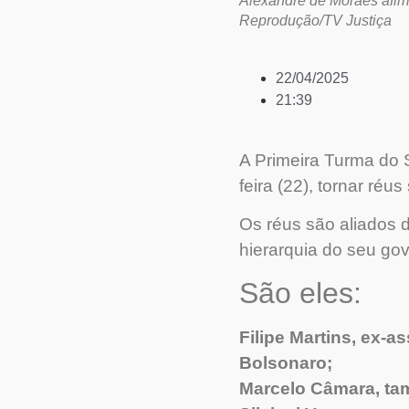
Alexandre de Moraes afir
Reprodução/TV Justiça
22/04/2025
21:39
A Primeira Turma do 
feira (22), tornar réu
Os réus são aliados d
hierarquia do seu go
São eles:
Filipe Martins, ex-a
Bolsonaro;
Marcelo Câmara, ta