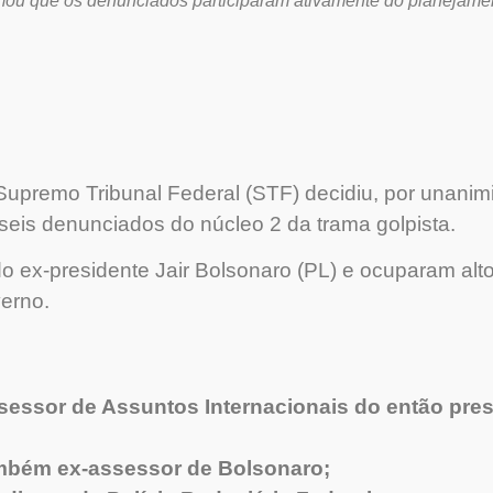
mou que os denunciados participaram ativamente do planejamen
Supremo Tribunal Federal (STF) decidiu, por unanimi
s seis denunciados do núcleo 2 da trama golpista.
o ex-presidente Jair Bolsonaro (PL) e ocuparam alt
verno.
ssessor de Assuntos Internacionais do então pres
mbém ex-assessor de Bolsonaro;