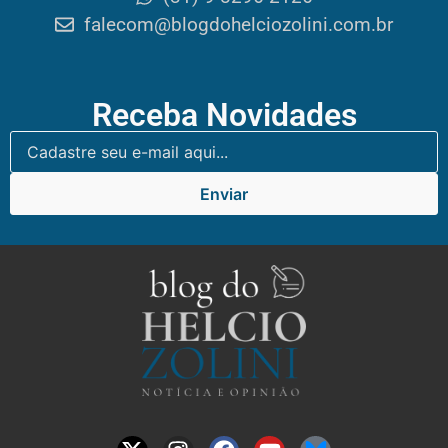
falecom@blogdohelciozolini.com.br
Receba Novidades
Enviar