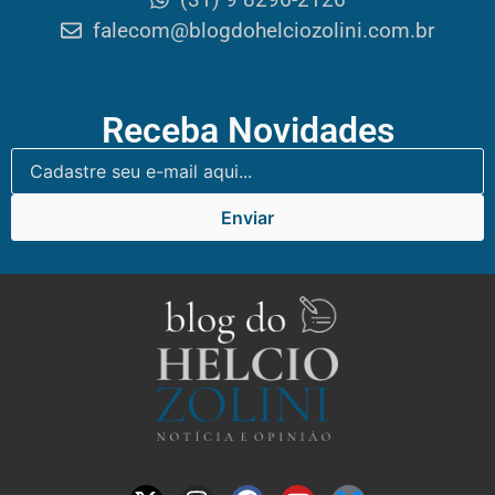
falecom@blogdohelciozolini.com.br
Receba Novidades
Enviar