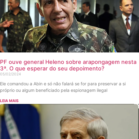
PF ouve general Heleno sobre arapongagem nesta
3ª. O que esperar do seu depoimento?
05/02/2024
Ele comandou a Abin e só não falará se for para preservar a si
próprio ou algum beneficiado pela espionagem ilegal
LEIA MAIS