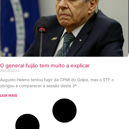
O general fujão tem muito a explicar
26/09/2023
Augusto Heleno tentou fugir da CPMI do Golpe, mas o STF o
obrigou a comparecer à sessão desta 3ª
LEIA MAIS