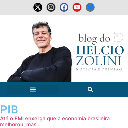
PIB
Até o FMI enxerga que a economia brasileira
melhorou, mas…