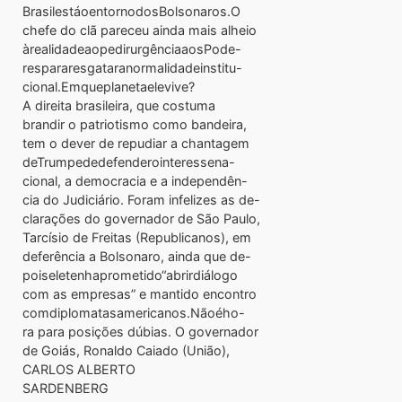
BrasilestáoentornodosBolsonaros.O
chefe do clã pareceu ainda mais alheio
àrealidadeaopedirurgênciaaosPode-
respararesgataranormalidadeinstitu-
cional.Emqueplanetaelevive?
A direita brasileira, que costuma
brandir o patriotismo como bandeira,
tem o dever de repudiar a chantagem
deTrumpededefenderointeressena-
cional, a democracia e a independên-
cia do Judiciário. Foram infelizes as de-
clarações do governador de São Paulo,
Tarcísio de Freitas (Republicanos), em
deferência a Bolsonaro, ainda que de-
poiseletenhaprometido“abrirdiálogo
com as empresas” e mantido encontro
comdiplomatasamericanos.Nãoého-
ra para posições dúbias. O governador
de Goiás, Ronaldo Caiado (União),
CARLOS ALBERTO
SARDENBERG