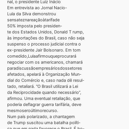
nal, o presidente Luiz Inácio
Em entrevista ao Jornal Nacio-
Lula da Silva demonstrou
sensateznareaçãoàtarifade
50% imposta pelo presiden-
te dos Estados Unidos, Donald T rump,
às importações do Brasil, caso não seja
suspenso o processo judicial contra o
ex-presidente Jair Bolsonaro. Em tom
comedido,Lulaafirmouqueprocurará
negociar com os americanos, chamará
paradiscussãoempresáriosdossetores
afetados, apelará à Organização Mun-
dial do Comércio e, caso nada dê resul-
tado, retaliará. “O Brasil utilizará a Lei
da Reciprocidade quando necessário”,
afirmou. Uma eventual retaliação, que
poderia deflagrar guerra tarifária, deve
mesmoseroúltimorecurso.
Num país polarizado, a chantagem
de Trump suscitou uma batalha políti-
ca que em nada favorece o Brasil. É ho-