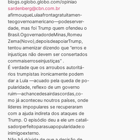
blogs.oglobo.globo.com/opiniao
sardenberg@cbn.com.br
afirmouqueLulaafrontagratuitamen-
teogovernoamericano—podeserver-
dade, mas foi Trump quem ofendeu o
Brasil.OgovernadordeMinas,Romeu
Zema(Novo),depoisdeapoiarTrump,
tentou amenizar dizendo que “erros e
injustiças não devem ser consertados
commaiserroseinjustiças” .
É verdade que os arroubos autoritá-
rios trumpistas ironicamente podem
dar a Lula —acuado pela queda de po-
pularidade, reflexo de um governo
ruim—achancedesairdascordas,co-
mo já aconteceu noutros países, onde
líderes impopulares se recuperaram
com a ajuda indireta dos ataques de
Trump. O episódio deu a ele um catali-
sadorperfeitoparasuapopularidade:o
inimigoexterno.
Não há dúvida de que a decisão de