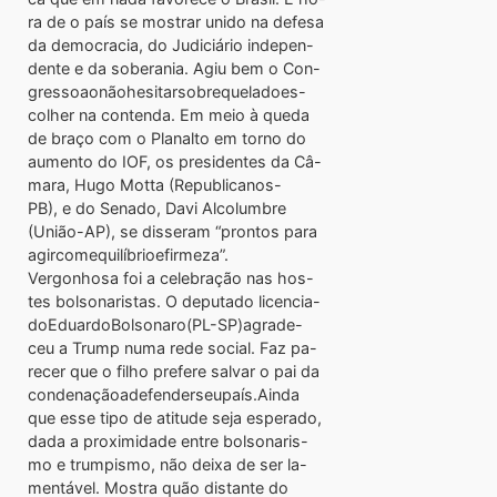
ra de o país se mostrar unido na defesa
da democracia, do Judiciário indepen-
dente e da soberania. Agiu bem o Con-
gressoaonãohesitarsobrequeladoes-
colher na contenda. Em meio à queda
de braço com o Planalto em torno do
aumento do IOF, os presidentes da Câ-
mara, Hugo Motta (Republicanos-
PB), e do Senado, Davi Alcolumbre
(União-AP), se disseram “prontos para
agircomequilíbrioefirmeza”.
Vergonhosa foi a celebração nas hos-
tes bolsonaristas. O deputado licencia-
doEduardoBolsonaro(PL-SP)agrade-
ceu a Trump numa rede social. Faz pa-
recer que o filho prefere salvar o pai da
condenaçãoadefenderseupaís.Ainda
que esse tipo de atitude seja esperado,
dada a proximidade entre bolsonaris-
mo e trumpismo, não deixa de ser la-
mentável. Mostra quão distante do