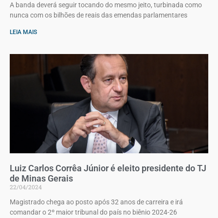
A banda deverá seguir tocando do mesmo jeito, turbinada como
nunca com os bilhões de reais das emendas parlamentares
LEIA MAIS
Luiz Carlos Corrêa Júnior é eleito presidente do TJ
de Minas Gerais
22/04/2024
Magistrado chega ao posto após 32 anos de carreira e irá
comandar o 2º maior tribunal do país no biênio 2024-26