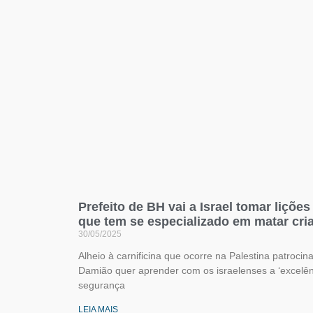
Prefeito de BH vai a Israel tomar liçõ
que tem se especializado em matar cri
30/05/2025
Alheio à carnificina que ocorre na Palestina patroci
Damião quer aprender com os israelenses a ‘excelê
segurança
LEIA MAIS