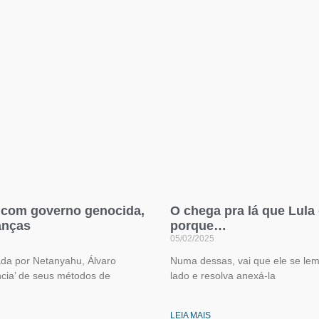
es com governo genocida,
O chega pra lá que Lula
anças
porque…
05/02/2025
nada por Netanyahu, Álvaro
Numa dessas, vai que ele se lemb
ncia’ de seus métodos de
lado e resolva anexá-la
LEIA MAIS