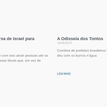
sa de Israel para
A Odisseia dos Tontos
16/06/2025
Comitiva de prefeitos brasileiros 
 com isso atrair pessoas até os
deu com os burros n’água
esas fáceis que, em vez de
LEIA MAIS