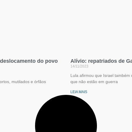
 deslocamento do povo
Alívio: repatriados de G
14/11/2023
Lula afirmou que Israel também 
rtos, mutilados e órfãos
que não estão em guerra
LEIA MAIS