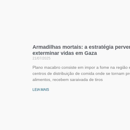
Armadilhas mortais: a estratégia perver
exterminar vidas em Gaza
21/07/2025
Plano macabro consiste em impor a fome na região e
centros de distribuição de comida onde se tornam pr
alimentos, recebem saraivada de tiros
LEIA MAIS