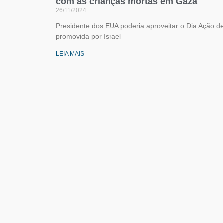
com as crianças mortas em Gaza
26/11/2024
Presidente dos EUA poderia aproveitar o Dia Ação de
promovida por Israel
LEIA MAIS