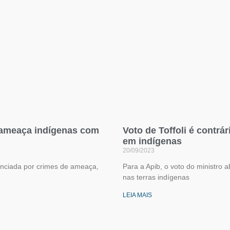
 ameaça indígenas com
Voto de Toffoli é contrá
em indígenas
20/09/2023
nunciada por crimes de ameaça,
Para a Apib, o voto do ministro 
nas terras indígenas
LEIA MAIS