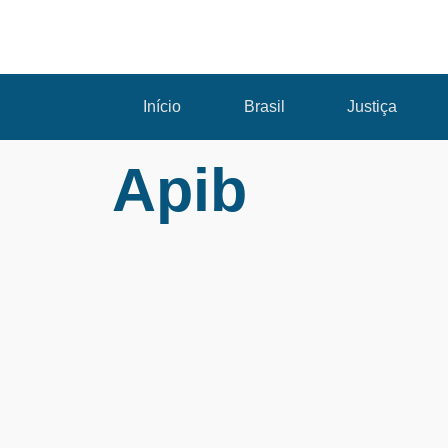
Início
Brasil
Justiça
Apib