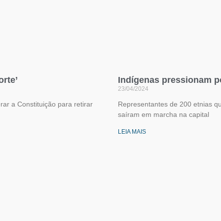
orte’
Indígenas pressionam po
23/04/2024
ar a Constituição para retirar
Representantes de 200 etnias q
saíram em marcha na capital
LEIA MAIS