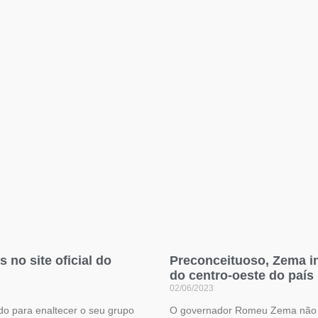
no site oficial do
Preconceituoso, Zema ins
do centro-oeste do país
02/06/2023
do para enaltecer o seu grupo
O governador Romeu Zema não d